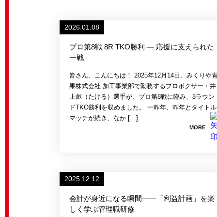
2026.01.08
プロ第8戦 8R TKO勝利 ― 応援に支えられた
一戦
皆さん、こんにちは！ 2025年12月14日、みくりや
果株式会社 加工事業部で勤務するプロボクサー・井
上彪（たける）選手が、プロ第8戦に臨み、8ラウン
ドTKO勝利を収めました。 一昨年、昨年とタイトル
マッチが続き、なか […]
MORE
2025.12.12
会計が身近になる瞬間――「利益計画」を楽
しく学ぶ管理職研修