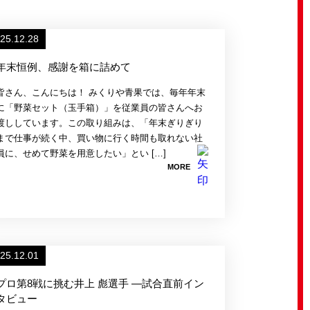
25.12.28
年末恒例、感謝を箱に詰めて
皆さん、こんにちは！ みくりや青果では、毎年年末
に「野菜セット（玉手箱）」を従業員の皆さんへお
渡ししています。この取り組みは、「年末ぎりぎり
まで仕事が続く中、買い物に行く時間も取れない社
員に、せめて野菜を用意したい」とい […]
MORE
25.12.01
プロ第8戦に挑む井上 彪選手 ―試合直前イン
タビュー