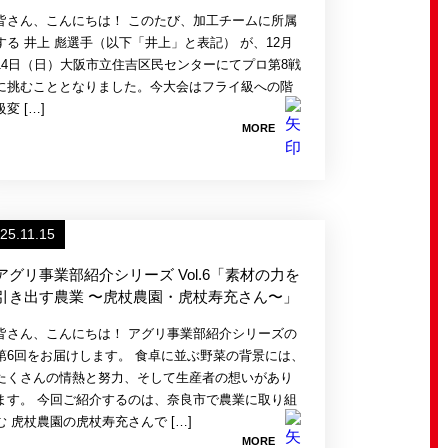
皆さん、こんにちは！ このたび、加工チームに所属
する 井上 彪選手（以下「井上」と表記） が、12月
14日（日）大阪市立住吉区民センターにてプロ第8戦
に挑むこととなりました。今大会はフライ級への階
級変 […]
MORE
25.11.15
アグリ事業部紹介シリーズ Vol.6「素材の力を
引き出す農業 〜虎杖農園・虎杖寿充さん〜」
皆さん、こんにちは！ アグリ事業部紹介シリーズの
第6回をお届けします。 食卓に並ぶ野菜の背景には、
たくさんの情熱と努力、そして生産者の想いがあり
ます。 今回ご紹介するのは、奈良市で農業に取り組
む 虎杖農園の虎杖寿充さんで […]
MORE