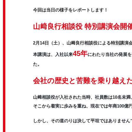
今回は当日の様子をレポートします！
山﨑良行相談役 特別講演会開
2月14日（土）、山﨑良行相談役による特別講演
45年
本講演は、入社以来
にわたり当社の発展を
た。
会社の歴史と苦難を乗り越え
山﨑相談役が入社された当時、社員数は10名未満
そこから着実に歩みを重ね、現在では年商100億
しかし、その道のりは決して平坦ではありません