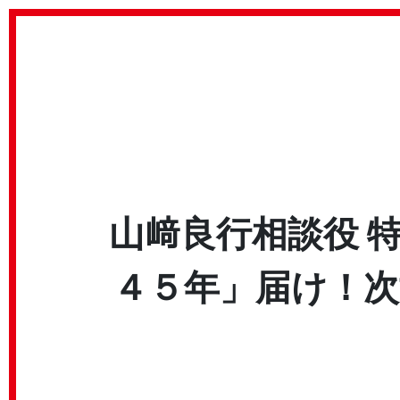
山﨑良行相談役 
４５年」届け！