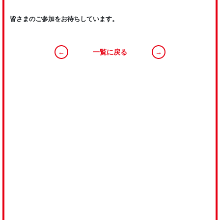
皆さまのご参加をお待ちしています。
←
一覧に戻る
→
RECRUIT
私たちと一緒に、明るく素直な心で、前向きに
“全ての食卓に美味しい野菜や果物を届ける”
ことに挑戦しましょう！
VIEW MORE