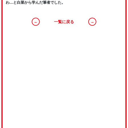
わ…と白菜から学んだ筆者でした。
←
一覧に戻る
→
RECRUIT
私たちと一緒に、明るく素直な心で、前向きに
“全ての食卓に美味しい野菜や果物を届ける”
ことに挑戦しましょう！
VIEW MORE