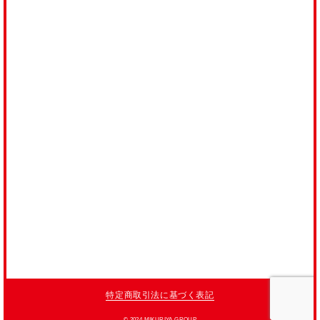
CONTACT
当社へのご質問・ご相談は
下記お問い合わせフォームより
お気軽にお寄せください。
生産者の皆様
事業者の皆様
お客様
特定商取引法に基づく表記
©︎ 2024 MIKURIYA GROUP