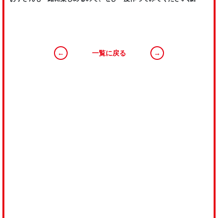
←
一覧に戻る
→
RECRUIT
私たちと一緒に、明るく素直な心で、前向きに
“全ての食卓に美味しい野菜や果物を届ける”
ことに挑戦しましょう！
VIEW MORE