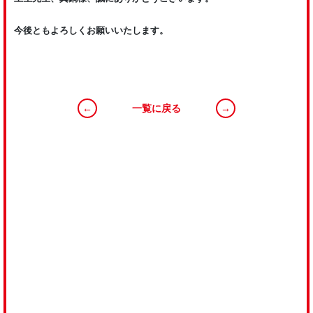
今後ともよろしくお願いいたします。
←
一覧に戻る
→
RECRUIT
私たちと一緒に、明るく素直な心で、前向きに
“全ての食卓に美味しい野菜や果物を届ける”
ことに挑戦しましょう！
VIEW MORE